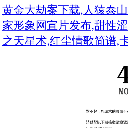
黄金大劫案下载,人猿泰山h
家形象网宣片发布,甜性涩
之天星术,红尘情歌简谱,
對不起，您請求的頁面不
請點擊以下鏈接繼續瀏覽