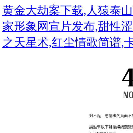
黄金大劫案下载,人猿泰山h
家形象网宣片发布,甜性涩
之天星术,红尘情歌简谱,
對不起，您請求的頁面不
請點擊以下鏈接繼續瀏覽