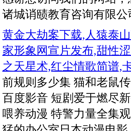
诸城诮赜教育咨询有限公
黄金大劫案下载,人猿泰山h
家形象网宣片发布,甜性涩
之天星术,红尘情歌简谱,