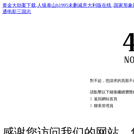
黄金大劫案下载,人猿泰山h1995未删减意大利版在线 ,国家形
通电影三国志
對不起，您請求的頁面不
請點擊以下鏈接繼續瀏覽
》
返回網站首頁
》
聯系管理員
感谢您访问我们的网站，